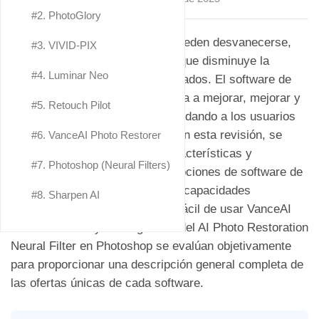
#2. PhotoGlory
Con el tiempo, las fotografías pueden desvanecerse,
#3. VIVID-PIX
romperse o acumular daños, lo que disminuye la
#4. Luminar Neo
claridad de los recuerdos capturados. El software de
restauración de fotografías ayuda a mejorar, mejorar y
#5. Retouch Pilot
reparar fotografías antiguas, brindando a los usuarios
una amplia gama de opciones. En esta revisión, se
#6. VanceAI Photo Restorer
examinan objetivamente las características y
#7. Photoshop (Neural Filters)
capacidades de las 8 mejores opciones de software de
restauración de fotografías. Las capacidades
#8. Sharpen AI
avanzadas de Winxvideo AI, el fácil de usar VanceAI
Photo Restorer y la integración del AI Photo Restoration
Neural Filter en Photoshop se evalúan objetivamente
para proporcionar una descripción general completa de
las ofertas únicas de cada software.