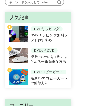
人気記事
1
DVDリッピング
DVDリッピング無料ソ
フトおすすめ
2
DVDs⇒DVD
複数のDVDを1枚にま
とめる一番簡単な方法
2
DVDコピーガード
最新DVDコピーガード
の解除方法
力テゴリー