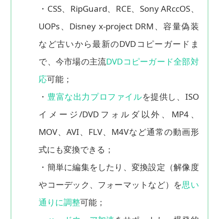
・CSS、RipGuard、RCE、Sony ARccOS、
UOPs、Disney x-project DRM、容量偽装
など古いから最新のDVDコピーガードま
で、今市場の主流
DVDコピーガード全部対
応
可能；
・
豊富な出力プロファイル
を提供し、ISO
イメージ/DVDフォルダ以外、MP4、
MOV、AVI、FLV、M4Vなど通常の動画形
式にも変換できる；
・簡単に編集をしたり、変換設定（解像度
やコーデック、フォーマットなど）を
思い
通りに調整
可能；