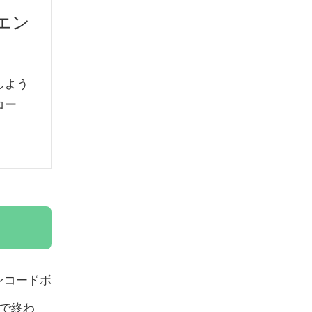
（エン
しよう
コー
エンコードボ
秒で終わ