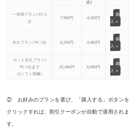
込）
一年間プラン/ PC 3
購
7,980円
4,280円
台
入 »
購
永久プラン/ PC 1台
8,200円
4,480円
入 »
セット永久プラン/
購
PC 1台まで
35,480円
8,980円
入 »
（5ソフト同梱）
② お好みのプランを選び、「購入する」ボタンを
クリックすれば、割引クーポンが自動で適用されま
す。