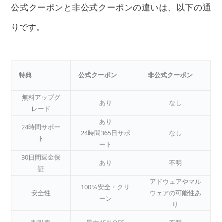
公式クーポンと非公式クーポンの違いは、以下の通
りです。
特典
公式クーポン
非公式クーポン
無料アップグ
あり
なし
レード
あり
24時間サポー
24時間365日サポ
なし
ト
ート
30日間返金保
あり
不明
証
アドウェアやマル
100％安全・クリ
安全性
ウェアの可能性あ
ーン
り