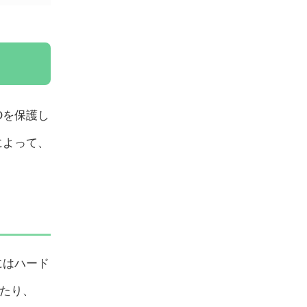
Dを保護し
によって、
にはハード
したり、