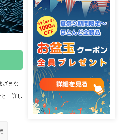
まざまな
かと、詳し
権